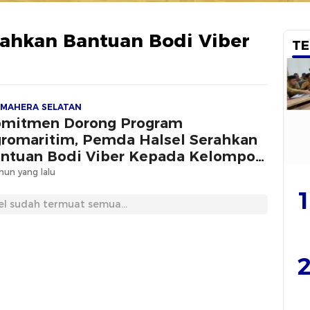
ahkan Bantuan Bodi Viber
TE
MAHERA SELATAN
mitmen Dorong Program
romaritim, Pemda Halsel Serahkan
ntuan Bodi Viber Kepada Kelompok
layan
hun yang lalu
1
el sudah termuat semua...
2