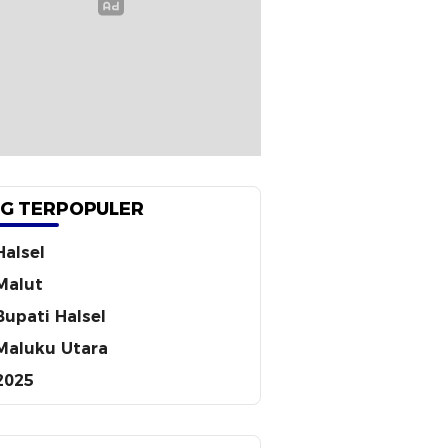
G TERPOPULER
Halsel
Malut
Bupati Halsel
Maluku Utara
2025