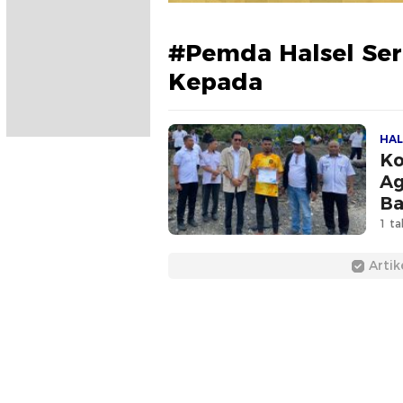
#Pemda Halsel Ser
Kepada
HAL
Ko
Ag
Ba
Ne
1 ta
Artik