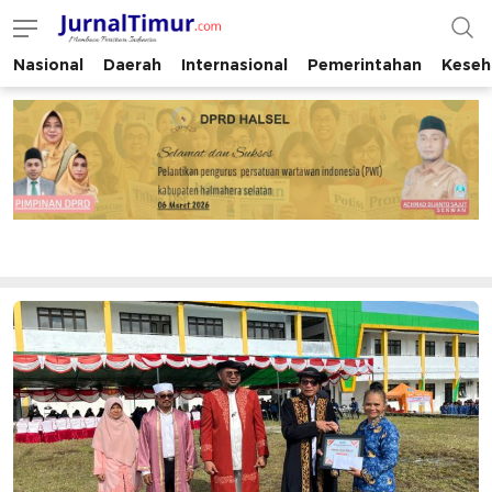
Nasional
Daerah
Internasional
Pemerintahan
Keseh
JurnalTimur.com
Membaca Peristiwa Indonesia