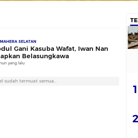
TE
MAHERA SELATAN
dul Gani Kasuba Wafat, Iwan Nan
apkan Belasungkawa
hun yang lalu
el sudah termuat semua...
1
2