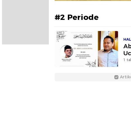
#2 Periode
HAL
Ab
Uc
1 ta
Artik