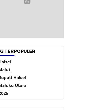
G TERPOPULER
Halsel
Malut
Bupati Halsel
Maluku Utara
2025