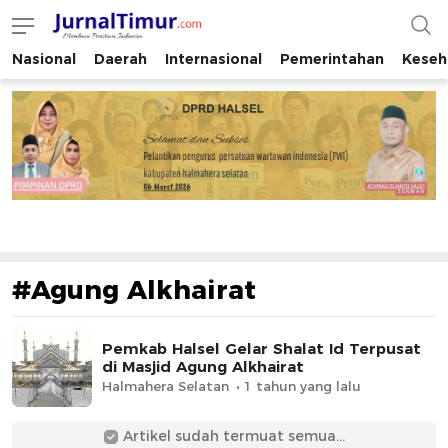
Nasional
Daerah
Internasional
Pemerintahan
Keseh
JurnalTimur.com
Membaca Peristiwa Indonesia
#Agung Alkhairat
Pemkab Halsel Gelar Shalat Id Terpusat
di Masjid Agung Alkhairat
Halmahera Selatan
1 tahun yang lalu
Artikel sudah termuat semua...