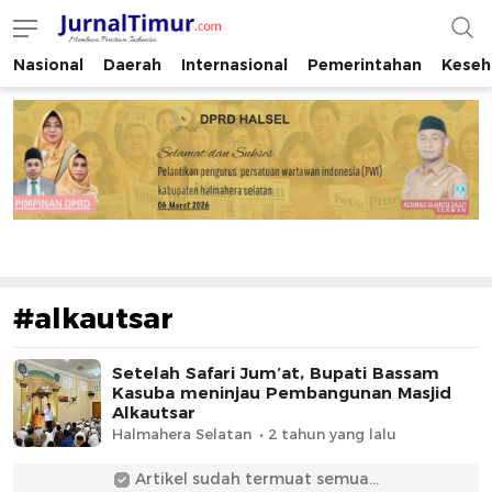
Nasional
Daerah
Internasional
Pemerintahan
Keseh
JurnalTimur.com
Membaca Peristiwa Indonesia
#alkautsar
Setelah Safari Jum’at, Bupati Bassam
Kasuba meninjau Pembangunan Masjid
Alkautsar
Halmahera Selatan
2 tahun yang lalu
Artikel sudah termuat semua...