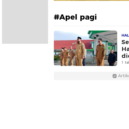
#Apel pagi
HAL
Se
Ha
di
1 ta
Artik