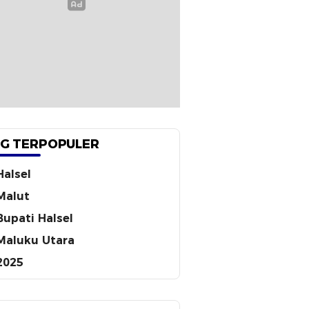
G TERPOPULER
Halsel
Malut
Bupati Halsel
Maluku Utara
2025