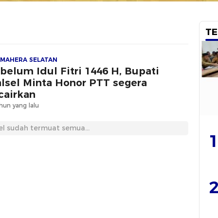
TE
MAHERA SELATAN
belum Idul Fitri 1446 H, Bupati
lsel Minta Honor PTT segera
cairkan
hun yang lalu
el sudah termuat semua...
1
2