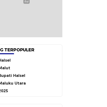
G TERPOPULER
Halsel
Malut
Bupati Halsel
Maluku Utara
2025