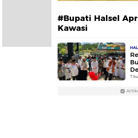
#Bupati Halsel Apr
Kawasi
HAL
Re
Bu
De
7 bu
Artik