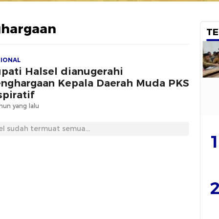
ghargaan
TE
IONAL
pati Halsel dianugerahi
nghargaan Kepala Daerah Muda PKS
spiratif
hun yang lalu
el sudah termuat semua...
1
2