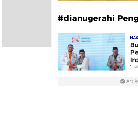
#dianugerahi Pen
NAS
Bu
Pe
In
1 ta
Artik