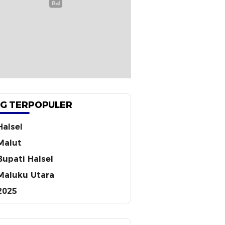
G TERPOPULER
Halsel
Malut
Bupati Halsel
Maluku Utara
2025