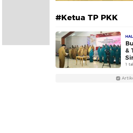
#Ketua TP PKK
HAL
Bu
& 
Si
1 ta
Artik