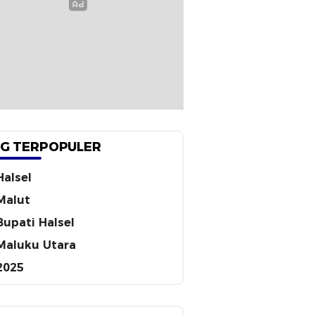
G TERPOPULER
Halsel
Malut
Bupati Halsel
Maluku Utara
2025