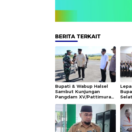
BERITA TERKAIT
Bupati & Wabup Halsel
Lepa
Sambut Kunjungan
Bupa
Pangdam XV/Pattimura
Sela
Mayjen TNI Dody
Triwinarto