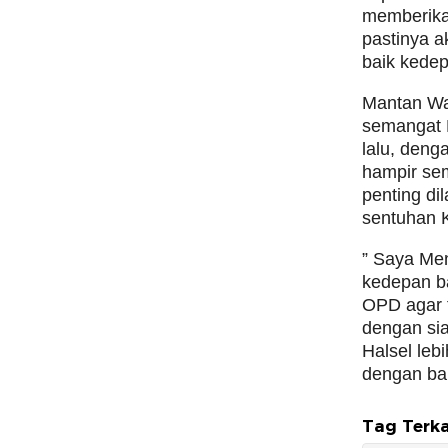
memberikan
pastinya a
baik kedep
Mantan Wak
semangat P
lalu, deng
hampir se
penting di
sentuhan K
” Saya Men
kedepan b
OPD agar t
dengan si
Halsel leb
dengan ba
Tag Terka