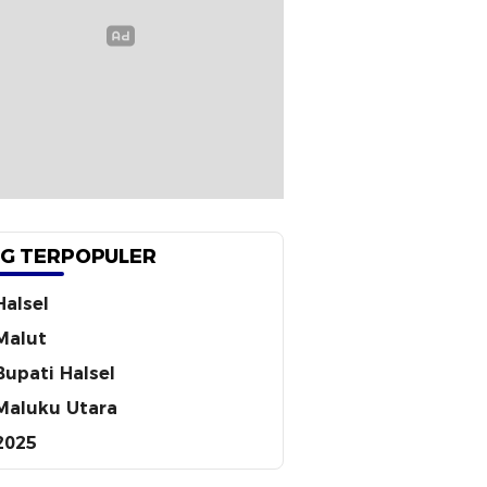
G TERPOPULER
Halsel
Malut
Bupati Halsel
Maluku Utara
2025