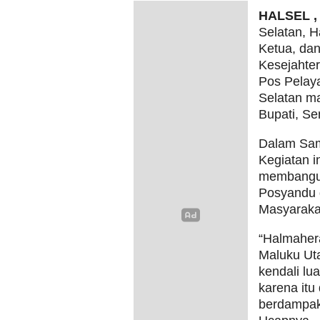
HALSEL 
Selatan, 
Ketua, da
Kesejahte
Pos Pelay
Selatan ma
Bupati, Se
Dalam Sam
Kegiatan i
membangun
Posyandu 
Masyarakat
“Halmahera
Maluku Uta
kendali lu
karena itu
berdampak