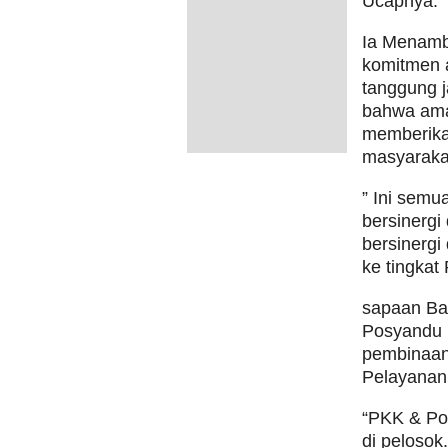
Ucapnya.
Ia Menamb
komitmen 
tanggung 
bahwa ama
memberikan
masyarakat
” Ini semu
bersinergi
bersinergi
ke tingkat
sapaan Ba
Posyandu 
pembinaan
Pelayanan 
“PKK & Po
di peloso