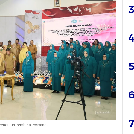
3
4
5
6
7
 Pengurus Pembina Posyandu