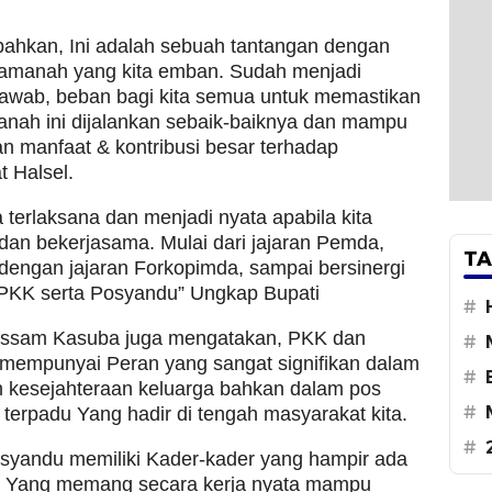
ahkan, Ini adalah sebuah tantangan dengan
amanah yang kita emban. Sudah menjadi
jawab, beban bagi kita semua untuk memastikan
nah ini dijalankan sebaik-baiknya dan mampu
 manfaat & kontribusi besar terhadap
 Halsel.
a terlaksana dan menjadi nyata apabila kita
 dan bekerjasama. Mulai dari jajaran Pemda,
TA
 dengan jajaran Forkopimda, sampai bersinergi
 PKK serta Posyandu” Ungkap Bupati
#
ssam Kasuba juga mengatakan, PKK dan
#
mempunyai Peran yang sangat signifikan dalam
#
 kesejahteraan keluarga bahkan dalam pos
#
terpadu Yang hadir di tengah masyarakat kita.
#
syandu memiliki Kader-kader yang hampir ada
k. Yang memang secara kerja nyata mampu