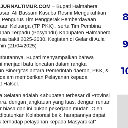
, JURNALTIMUR.COM
– Bupati Halmahera
Hasan Ali Bassam Kasuba Resmi Mengukuhkan
8
n Pengurus Tim Penggerak Pemberdayaan
raan Keluarga (TP PKK) , serta Tim Pembina
anan Terpadu (Posyandu) Kabupaten Halmahera
sa bakti 2025-2030. Kegiatan di Gelar di Aula
9
nin (21/04/2025)
butannya, Bupati menyampaikan bahwa
ni menjadi batu loncatan dalam rangka
1
 Sinergitas antara Pemerintah daerah, PKK, &
dalam memberikan Pelayanan kepada
 Halsel.
 Selatan adalah Kabupaten terbesar di Provinsi
ra, dengan jangkauan yang luas, dengan rentan
ar biasa dan ini bukan pekerjaan mudah. Oleh
 dibutuhkan Kolaborasi baik, harapannya dapat
 terhadap pelayanan kepada Masyarakat”