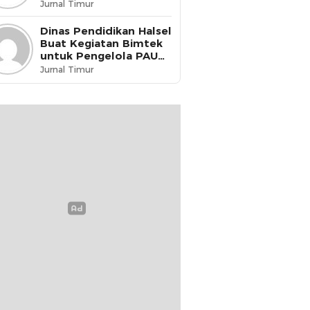
dikukuhkan menjadi
Jurnal Timur
Guru Penggerak
Dinas Pendidikan Halsel
Buat Kegiatan Bimtek
untuk Pengelola PAUD
& PKBM
Jurnal Timur