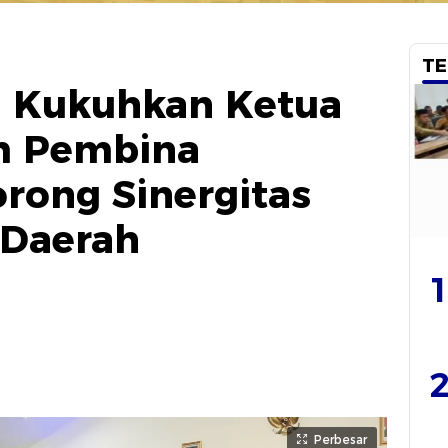
TE
l Kukuhkan Ketua
m Pembina
rong Sinergitas
Daerah
1
2
Perbesar