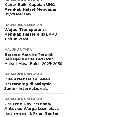
Kabar Baik, Capaian UHC
Pemkab Halsel Mencapai
99,78 Persen.
HALMAHERA SELATAN
Wujud Transparansi,
Pemkab Halsel Rilis LPPD
Tahun 2024
MALUKU UTARA
Bassam Kasuba Terpilih
Sebagai Ketua DPD PKS
Halsel Masa Bakti 2025-2030
HALMAHERA SELATAN
Dua Atlet Halsel Akan
Bertanding di Malaysia
Junior International
Challange 2025, Berikut
Dukungan Pemerintah
HALMAHERA SELATAN
Daerah
Car Free Day Perdana,
Antusias Warga Luar biasa
ikut senam & Jalan Santai