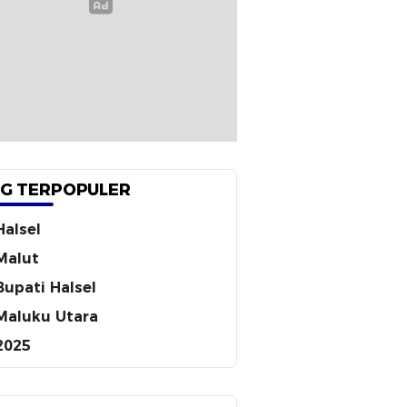
G TERPOPULER
Halsel
Malut
Bupati Halsel
Maluku Utara
2025