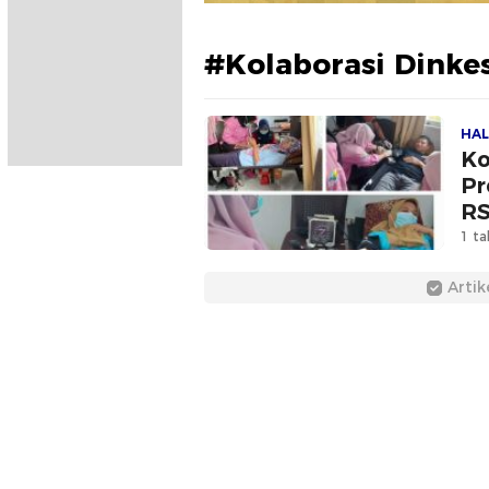
#Kolaborasi Dinkes
HAL
Ko
Pr
RS
1 ta
Artik