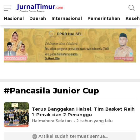
Nasional
Daerah
Internasional
Pemerintahan
Keseh
JurnalTimur.com
Membaca Peristiwa Indonesia
#Pancasila Junior Cup
Terus Banggakan Halsel, Tim Basket Raih
1 Perak dan 2 Perunggu
Halmahera Selatan
2 tahun yang lalu
Artikel sudah termuat semua...