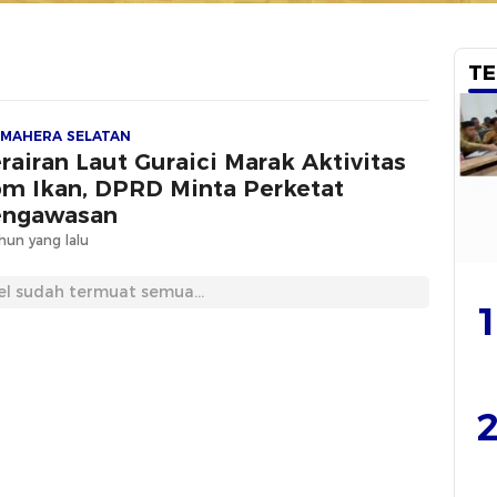
TE
MAHERA SELATAN
rairan Laut Guraici Marak Aktivitas
m Ikan, DPRD Minta Perketat
engawasan
hun yang lalu
el sudah termuat semua...
1
2