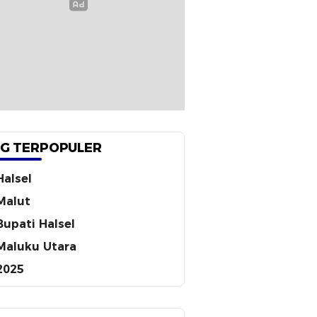
G TERPOPULER
Halsel
Malut
Bupati Halsel
Maluku Utara
2025