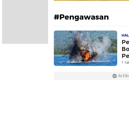
#Pengawasan
HAL
Pe
Bo
P
1 ta
Artik