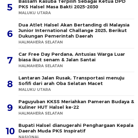
Bassam Kasuba Terpilih Sebagai Ketua DPD
5
PKS Halsel Masa Bakti 2025-2030
MALUKU UTARA
Dua Atlet Halsel Akan Bertanding di Malaysia
Junior International Challange 2025, Berikut
6
Dukungan Pemerintah Daerah
HALMAHERA SELATAN
Car Free Day Perdana, Antusias Warga Luar
7
biasa ikut senam & Jalan Santai
HALMAHERA SELATAN
Lantaran Jalan Rusak, Transportasi menuju
8
Sofifi dari arah Oba Selatan Macet
MALUKU UTARA
Paguyuban KKSS Meriahkan Pameran Budaya &
9
Kuliner HUT Halsel ke-22
HALMAHERA SELATAN
Bupati Halsel dianugerahi Penghargaan Kepala
10
Daerah Muda PKS Inspiratif
NASIONAL