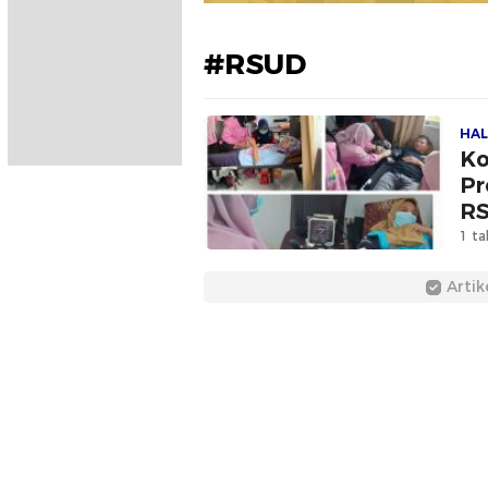
#RSUD
HAL
Ko
Pr
RS
1 ta
Artik