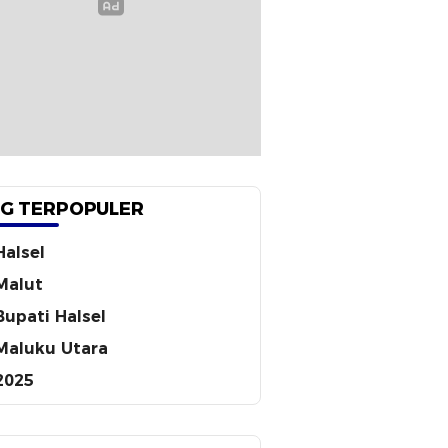
G TERPOPULER
Halsel
Malut
Bupati Halsel
Maluku Utara
2025