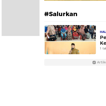
#Salurkan
HAL
Pe
Ke
1 ta
Artik