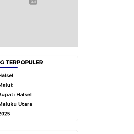
G TERPOPULER
Halsel
Malut
Bupati Halsel
Maluku Utara
2025