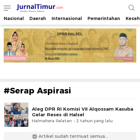
Nasional
Daerah
Internasional
Pemerintahan
Keseh
JurnalTimur.com
Membaca Peristiwa Indonesia
#Serap Aspirasi
Aleg DPR RI Komisi VII Alqossam Kasuba
Gelar Reses di Halsel
Halmahera Selatan
2 tahun yang lalu
Artikel sudah termuat semua...