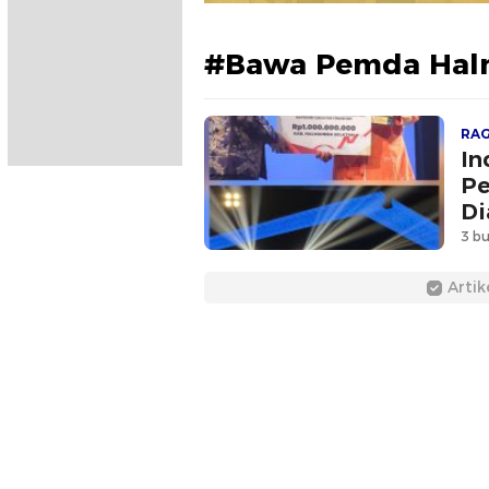
#Bawa Pemda Halm
RA
In
Pe
Di
3 bu
Artik