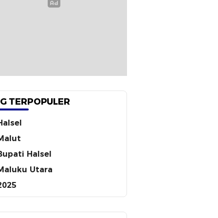
G TERPOPULER
Halsel
Malut
Bupati Halsel
Maluku Utara
2025