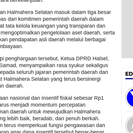
lan Halmahera Selatan masuk dalam tiga besar
epas dari komitmen pemerintah daerah dalam
t tata kelola keuangan yang transparan dan
 mengoptimalkan pengelolaan aset daerah, serta
an pendapatan asli daerah melalui berbagai
embiayaan.
i penghargaan tersebut, Ketua DPRD Halsel,
 Samad, menyampaikan rasa syukur sekaligus
kepada seluruh jajaran pemerintah daerah dan
ED
 Halmahera Selatan yang terus bersinergi
n daerah.
an nasional dan insentif fiskal sebesar Rp1
 harus menjadi momentum percepatan
an daerah untuk mewujudkan Halmahera
ng lebih baik, beradab, dan penuh berkah.
 terus memperkuat fungsi pengawasan dan
an agar dana insentif tersebut benar-benar