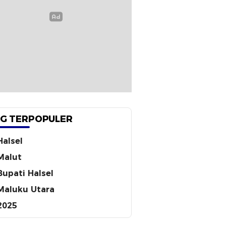
G TERPOPULER
Halsel
Malut
Bupati Halsel
Maluku Utara
2025