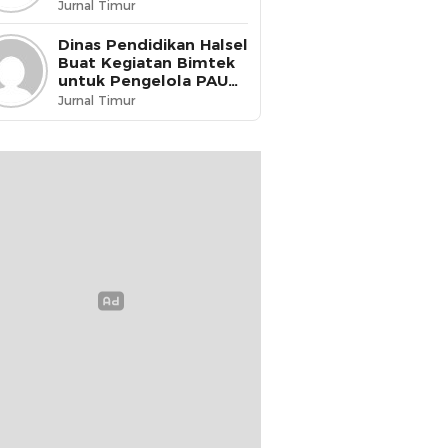
dikukuhkan menjadi
Jurnal Timur
Guru Penggerak
Dinas Pendidikan Halsel
Buat Kegiatan Bimtek
untuk Pengelola PAUD
& PKBM
Jurnal Timur