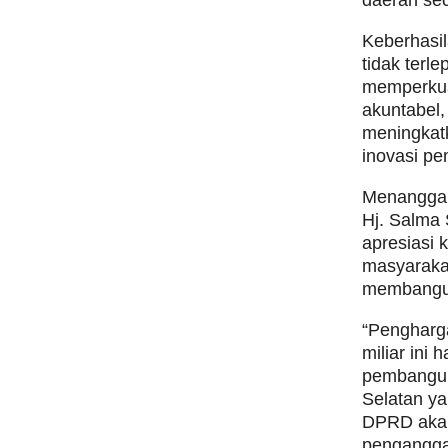
Keberhasi
tidak terl
memperkua
akuntabel,
meningkatk
inovasi p
Menanggap
Hj. Salma
apresiasi 
masyarakat
membangu
“Pengharga
miliar ini
pembangun
Selatan ya
DPRD akan
penganggar