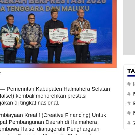
TA
n
#
— Pemerintah Kabupaten Halmahera Selatan
#
alsel) kembali menorehkan prestasi
an di tingkat nasional.
#
#
mbiayaan Kreatif (Creative Financing) Untuk
at Pembangunan Daerah di Halmahera
#
embawa Halsel dianugerahi Penghargaan