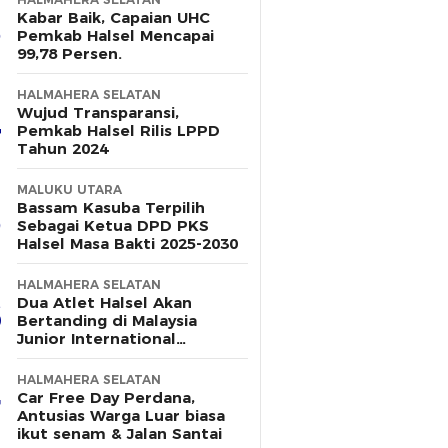
Kabar Baik, Capaian UHC
Pemkab Halsel Mencapai
99,78 Persen.
HALMAHERA SELATAN
Wujud Transparansi,
Pemkab Halsel Rilis LPPD
Tahun 2024
MALUKU UTARA
Bassam Kasuba Terpilih
Sebagai Ketua DPD PKS
Halsel Masa Bakti 2025-2030
HALMAHERA SELATAN
Dua Atlet Halsel Akan
Bertanding di Malaysia
Junior International
Challange 2025, Berikut
Dukungan Pemerintah
HALMAHERA SELATAN
Daerah
Car Free Day Perdana,
Antusias Warga Luar biasa
ikut senam & Jalan Santai