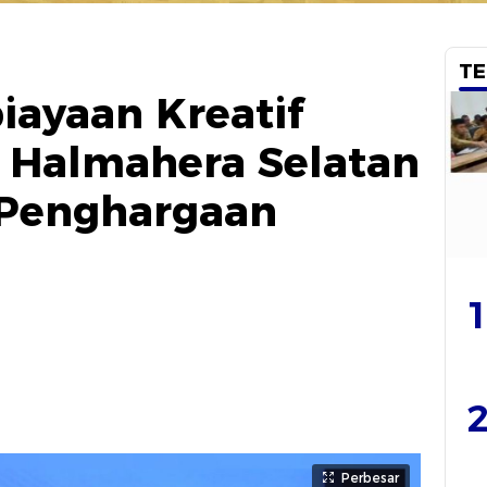
TE
iayaan Kreatif
Halmahera Selatan
 Penghargaan
1
2
Perbesar