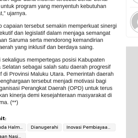
 untuk program yang menyentuh kebutuhan
,” ujarnya.
p capaian tersebut semakin memperkuat sinergi
ekutif dan legislatif dalam menjaga semangat
an Saruma serta mendorong kemandirian
erah yang inklusif dan berdaya saing.
ni sekaligus mempertegas posisi Kabupaten
Selatan sebagai salah satu daerah progresif
if di Provinsi Maluku Utara. Pemerintah daerah
enghargaan tersebut menjadi motivasi bagi
ganisasi Perangkat Daerah (OPD) untuk terus
an kinerja demi kesejahteraan masyarakat di
a. (**)
it:
Bawa Pemda Halmahera Selatan
Dianugerahi
Inovasi Pembiayaan Kreatif
Penghargaan Nasional