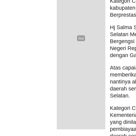
Kategori C
kabupaten
Berprestas
Hj Salma 
Selatan M
Bergengsi
Negeri Rep
dengan Ga
Atas capai
memberikan
nantinya 
daerah ser
Selatan.
Kategori C
Kementeri
yang dinil
pembiayaa
daerah sec