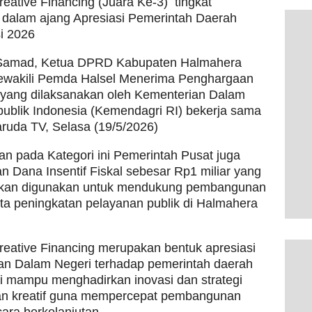
reative Financing (Juara Ke-3) tingkat
 dalam ajang Apresiasi Pemerintah Daerah
i 2026
Samad, Ketua DPRD Kabupaten Halmahera
ewakili Pemda Halsel Menerima Penghargaan
 yang dilaksanakan oleh Kementerian Dalam
ublik Indonesia (Kemendagri RI) bekerja sama
ruda TV, Selasa (19/5/2026)
an pada Kategori ini Pemerintah Pusat juga
 Dana Insentif Fiskal sebesar Rp1 miliar yang
akan digunakan untuk mendukung pembangunan
ta peningkatan pelayanan publik di Halmahera
reative Financing merupakan bentuk apresiasi
an Dalam Negeri terhadap pemerintah daerah
ai mampu menghadirkan inovasi dan strategi
n kreatif guna mempercepat pembangunan
ara berkelanjutan.