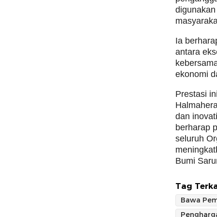
digunakan
masyarakat
Ia berhara
antara eks
kebersama
ekonomi da
Prestasi i
Halmahera 
dan inovat
berharap p
seluruh Or
meningkatk
Bumi Sarum
Tag Terka