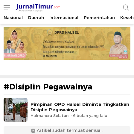
Nasional
Daerah
Internasional
Pemerintahan
Keseh
JurnalTimur.com
Membaca Peristiwa Indonesia
#Disiplin Pegawainya
Pimpinan OPD Halsel Diminta Tingkatkan
Disiplin Pegawainya
Halmahera Selatan
6 bulan yang lalu
Artikel sudah termuat semua...