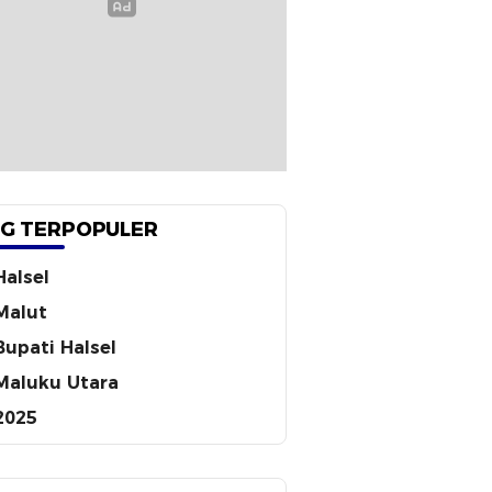
G TERPOPULER
Halsel
Malut
Bupati Halsel
Maluku Utara
2025