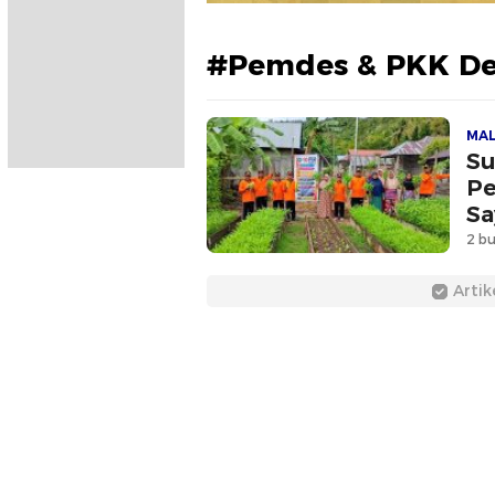
#Pemdes & PKK De
MA
Su
Pe
Sa
2 bu
Artik