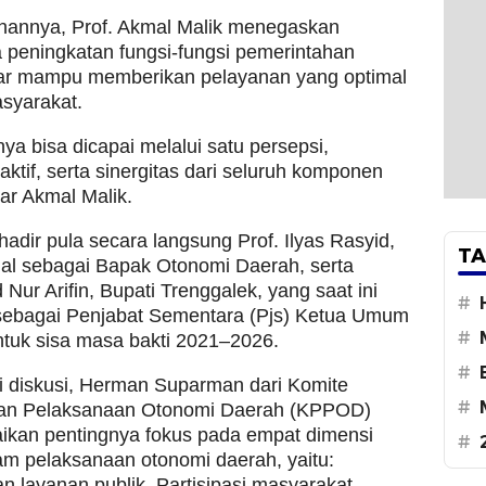
hannya, Prof. Akmal Malik menegaskan
 peningkatan fungsi-fungsi pemerintahan
ar mampu memberikan pelayanan yang optimal
syarakat.
nya bisa dicapai melalui satu persepsi,
 aktif, serta sinergitas dari seluruh komponen
jar Akmal Malik.
 hadir pula secara langsung Prof. Ilyas Rasyid,
TA
al sebagai Bapak Otonomi Daerah, serta
ur Arifin, Bupati Trenggalek, yang saat ini
#
sebagai Penjabat Sementara (Pjs) Ketua Umum
#
tuk sisa masa bakti 2021–2026.
#
i diskusi, Herman Suparman dari Komite
#
n Pelaksanaan Otonomi Daerah (KPPOD)
kan pentingnya fokus pada empat dimensi
#
m pelaksanaan otonomi daerah, yaitu:
n layanan publik, Partisipasi masyarakat,