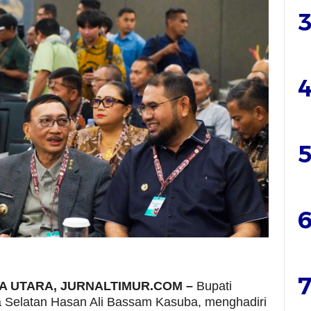
3
4
5
6
7
A UTARA, JURNALTIMUR.COM –
Bupati
 Selatan Hasan Ali Bassam Kasuba, menghadiri