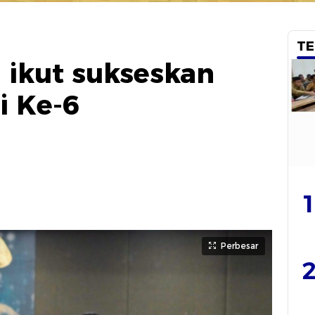
TE
l ikut sukseskan
i Ke-6
1
Perbesar
2