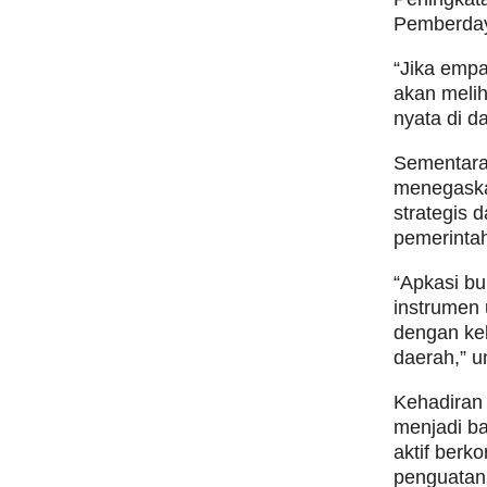
Pemberday
“Jika empa
akan melih
nyata di d
Sementara 
menegaska
strategis 
pemerintah
“Apkasi bu
instrumen
dengan keb
daerah,” 
Kehadiran 
menjadi ba
aktif berk
penguatan 