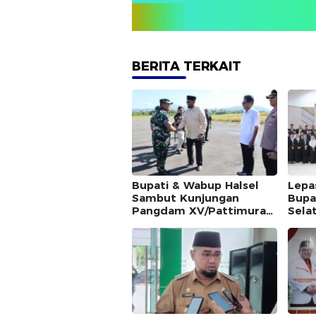
BERITA TERKAIT
Bupati & Wabup Halsel
Lepa
Sambut Kunjungan
Bupa
Pangdam XV/Pattimura
Sela
Mayjen TNI Dody
Triwinarto