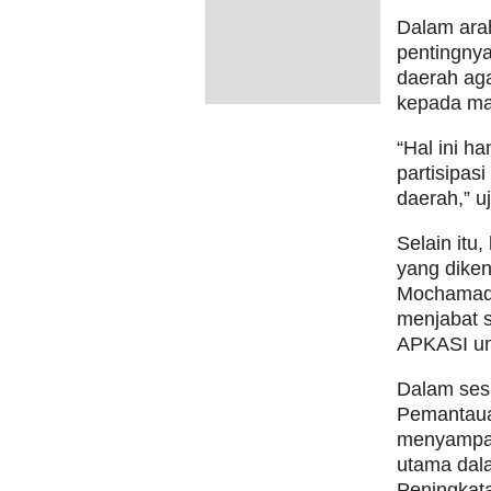
Dalam ara
pentingnya
daerah ag
kepada ma
“Hal ini ha
partisipasi
daerah,” u
Selain itu,
yang diken
Mochamad N
menjabat 
APKASI un
Dalam ses
Pemantaua
menyampai
utama dala
Peningkata