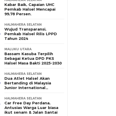
Kabar Baik, Capaian UHC
Pemkab Halsel Mencapai
99,78 Persen.
HALMAHERA SELATAN
Wujud Transparansi,
Pemkab Halsel Rilis LPPD
Tahun 2024
MALUKU UTARA
Bassam Kasuba Terpilih
Sebagai Ketua DPD PKS
Halsel Masa Bakti 2025-2030
HALMAHERA SELATAN
Dua Atlet Halsel Akan
Bertanding di Malaysia
Junior International
Challange 2025, Berikut
Dukungan Pemerintah
HALMAHERA SELATAN
Daerah
Car Free Day Perdana,
Antusias Warga Luar biasa
ikut senam & Jalan Santai