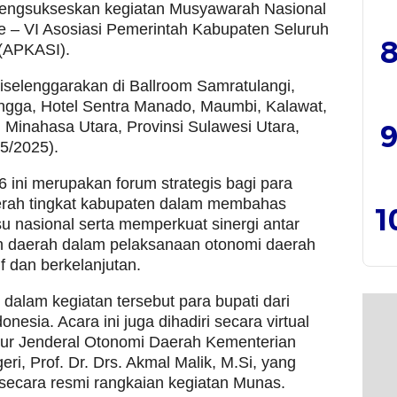
Mengsukseskan kegiatan Musyawarah Nasional
e – VI Asosiasi Pemerintah Kabupaten Seluruh
8
 (APKASI).
iselenggarakan di Ballroom Samratulangi,
gga, Hotel Sentra Manado, Maumbi, Kalawat,
Minahasa Utara, Provinsi Sulawesi Utara,
9
5/2025).
 ini merupakan forum strategis bagi para
erah tingkat kabupaten dalam membahas
1
su nasional serta memperkuat sinergi antar
h daerah dalam pelaksanaan otonomi daerah
if dan berkelanjutan.
r dalam kegiatan tersebut para bupati dari
onesia. Acara ini juga dihadiri secara virtual
tur Jenderal Otonomi Daerah Kementerian
ri, Prof. Dr. Drs. Akmal Malik, M.Si, yang
ecara resmi rangkaian kegiatan Munas.