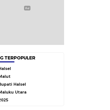
G TERPOPULER
Halsel
Malut
Bupati Halsel
Maluku Utara
2025