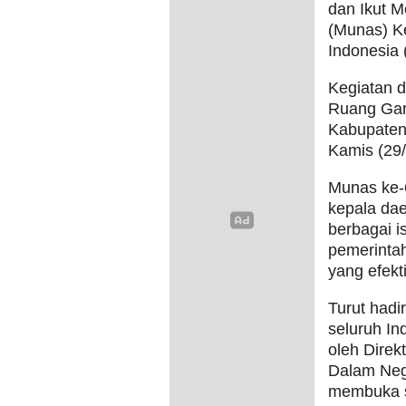
dan Ikut 
(Munas) K
Indonesia
Kegiatan d
Ruang Gan
Kabupaten 
Kamis (29/
Munas ke-6
kepala da
berbagai i
pemerinta
yang efekt
Turut hadi
seluruh Ind
oleh Direk
Dalam Nege
membuka s