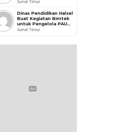
dikukuhkan menjadi
Jurnal Timur
Guru Penggerak
Dinas Pendidikan Halsel
Buat Kegiatan Bimtek
untuk Pengelola PAUD
& PKBM
Jurnal Timur