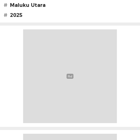
#
Maluku Utara
#
2025