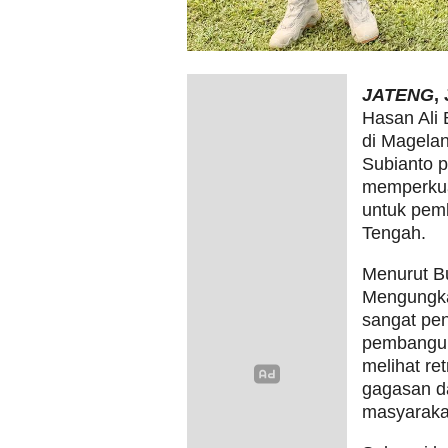
JATENG
,
Hasan Ali 
di Magelan
Subianto p
memperkuat
untuk pem
Tengah.
Menurut B
Mengungka
sangat pe
pembangun
melihat re
gagasan d
masyaraka