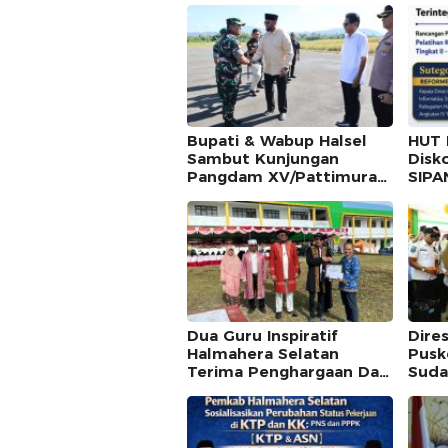
Bupati & Wabup Halsel
HUT 
Sambut Kunjungan
Disk
Pangdam XV/Pattimura
SIPAN
Mayjen TNI Dody
Pang
Triwinarto
Terin
Dua Guru Inspiratif
Dire
Halmahera Selatan
Pusk
Terima Penghargaan Dari
Suda
Bupati di Hari Pendidikan
Pela
Nasional 2026