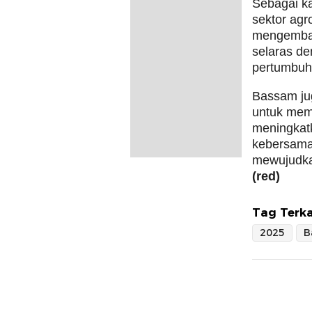
Sebagai k
sektor agr
mengemban
selaras d
pertumbuha
Bassam ju
untuk mem
meningkat
kebersamaa
mewujudkan
(red)
Tag Terka
2025
B