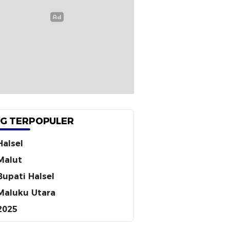
G TERPOPULER
Halsel
Malut
Bupati Halsel
Maluku Utara
2025