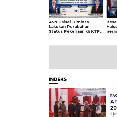
ASN Halsel Diminta
Besa
Lakukan Perubahan
Hals
Status Pekerjaan di KTP
perj
& KK
INDEKS
RA
AP
20
2 ja