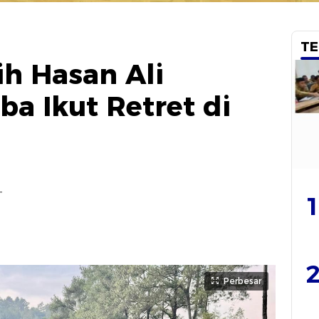
TE
ih Hasan Ali
a Ikut Retret di
T
1
2
Perbesar