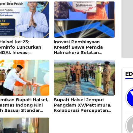
Halsel ke-23:
Inovasi Pembiayaan
ominfo Luncurkan
Kreatif Bawa Pemda
DAI, Inovasi
Halmahera Selatan
kalan Data
Dianugerahi Penghargaan
tegarisi Desa Pesisir
Nasional
ED
smikan Bupati Halsel,
Bupati Halsel Jemput
esmas Indong Kini
Pangdam XV/Pattimura,
h Sesuai Standar
Kolaborasi Percepatan
yanan
Pembangunan di Wilayah
Kepulauan