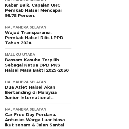
Kabar Baik, Capaian UHC
Pemkab Halsel Mencapai
99,78 Persen.
HALMAHERA SELATAN
Wujud Transparansi,
Pemkab Halsel Rilis LPPD
Tahun 2024
MALUKU UTARA
Bassam Kasuba Terpilih
Sebagai Ketua DPD PKS
Halsel Masa Bakti 2025-2030
HALMAHERA SELATAN
Dua Atlet Halsel Akan
Bertanding di Malaysia
Junior International
Challange 2025, Berikut
Dukungan Pemerintah
HALMAHERA SELATAN
Daerah
Car Free Day Perdana,
Antusias Warga Luar biasa
ikut senam & Jalan Santai