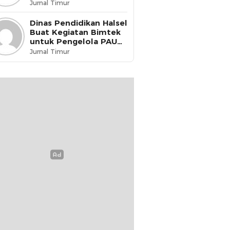
dikukuhkan menjadi
Jurnal Timur
Guru Penggerak
Dinas Pendidikan Halsel
Buat Kegiatan Bimtek
untuk Pengelola PAUD
& PKBM
Jurnal Timur