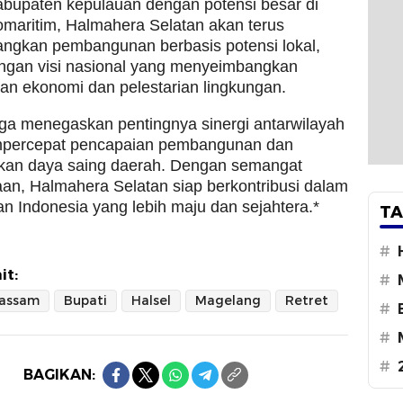
abupaten kepulauan dengan potensi besar di
omaritim, Halmahera Selatan akan terus
gkan pembangunan berbasis potensi lokal,
engan visi nasional yang menyeimbangkan
n ekonomi dan pelestarian lingkungan.
ga menegaskan pentingnya sinergi antarwilayah
percepat pencapaian pembangunan dan
kan daya saing daerah. Dengan semangat
n, Halmahera Selatan siap berkontribusi dalam
 Indonesia yang lebih maju dan sejahtera.*
TA
#
it:
#
assam
Bupati
Halsel
Magelang
Retret
#
#
#
BAGIKAN: