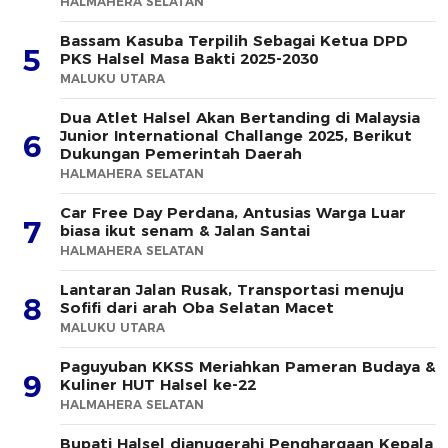
HALMAHERA SELATAN
Bassam Kasuba Terpilih Sebagai Ketua DPD
5
PKS Halsel Masa Bakti 2025-2030
MALUKU UTARA
Dua Atlet Halsel Akan Bertanding di Malaysia
Junior International Challange 2025, Berikut
6
Dukungan Pemerintah Daerah
HALMAHERA SELATAN
Car Free Day Perdana, Antusias Warga Luar
7
biasa ikut senam & Jalan Santai
HALMAHERA SELATAN
Lantaran Jalan Rusak, Transportasi menuju
8
Sofifi dari arah Oba Selatan Macet
MALUKU UTARA
Paguyuban KKSS Meriahkan Pameran Budaya &
9
Kuliner HUT Halsel ke-22
HALMAHERA SELATAN
Bupati Halsel dianugerahi Penghargaan Kepala