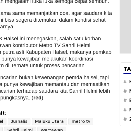
an mengalami luka luka semoga cepat sembuh.
 sama sama memanjatkan doa, agar saudara kita
mi bisa segera ditemukan dalam kondisi sehat
jarnya.
KS Halsel ini menegaskan, salah satu korban
awan kontributor Metro TV Sahril Helmi
 putra asli Kabupaten Halsel, makanya pemkab
a punya kewajiban melakukan koordinasi
m di Ternate untuk proses pencarian.
TA
encarian bukan kewenangan pemda halsel, tapi
#
a punya kewajiban memantau dan memastikan
carian terhadap saudara kita Sahril Helmi lebih
#
”pungkasnya. (
red
)
#
#
it:
#
el
Jurnalis
Maluku Utara
metro tv
Sahril Helmi
Wartawan