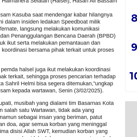
 Halmahera Selatan (Halsel), Hasan Ali Bassam
ssam Kasuba saat mendengar kabar hilangnya
8
mi dalam insiden ledakan Speedboat milik
Ternate, langsung melakukan komunikasi
dan Penanggulangan Bencana Daerah (BPBD)
tuk ikut serta melakukan pemantauan dan
9
koordinasi bersama pihak terkait untuk proses
h pemda halsel juga ikut melakukan koordinasi
1
ak terkait, sehingga proses pencarian terhadap
ta Sahril Helmi bisa segera ditemukan,”ungkap
ssam kepada wartawan, Senin (3/02/2025).
pati, musibah yang dialami tim Basarnas Kota
n salah satu Wartawan, tidak ada yang
namun sebagai insan yang beriman, patut
an doa, agar semua korban yang meninggal
rima disisi Allah SWT, kemudian korban yang