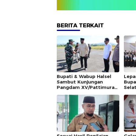
BERITA TERKAIT
Bupati & Wabup Halsel
Lepa
Sambut Kunjungan
Bupa
Pangdam XV/Pattimura
Sela
Mayjen TNI Dody
Triwinarto
Sesuai Hasil Penilaian,
Gela