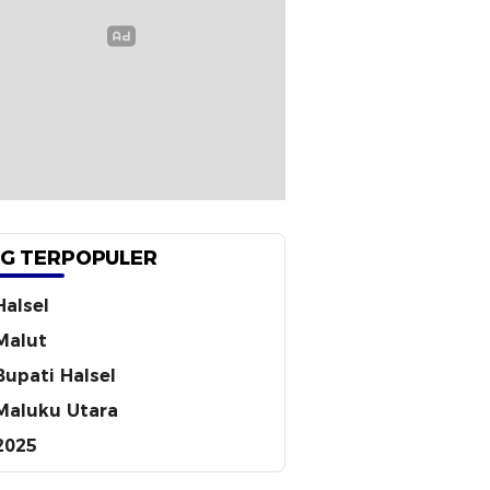
G TERPOPULER
Halsel
Malut
Bupati Halsel
Maluku Utara
2025