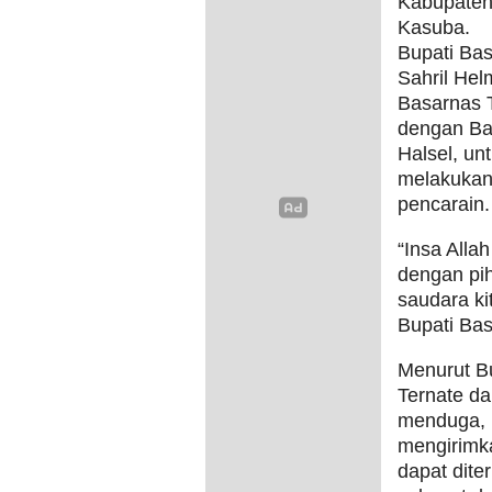
Kabupaten
Kasuba.
Bupati Ba
Sahril Hel
Basarnas 
dengan Ba
Halsel, un
melakukan 
pencarain.
“Insa Alla
dengan pih
saudara ki
Bupati Ba
Menurut Bu
Ternate da
menduga, 
mengirimk
dapat dite