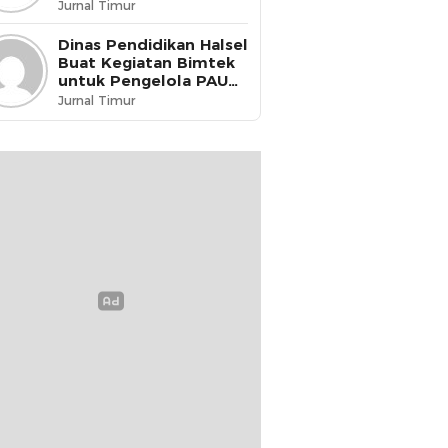
dikukuhkan menjadi
Jurnal Timur
Guru Penggerak
Dinas Pendidikan Halsel
Buat Kegiatan Bimtek
untuk Pengelola PAUD
& PKBM
Jurnal Timur