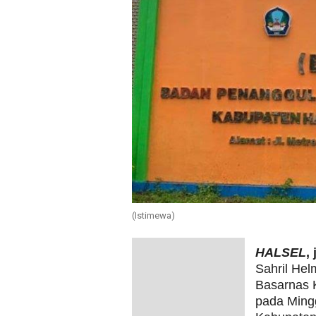
(Istimewa)
HALSEL
,
Sahril Hel
Basarnas K
pada Ming