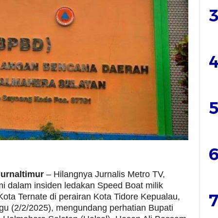
3
4
5
6
 jurnaltimur
– Hilangnya Jurnalis Metro TV,
mi dalam insiden ledakan Speed Boat milik
7
ota Ternate di perairan Kota Tidore Kepualau,
gu (2/2/2025), mengundang perhatian Bupati