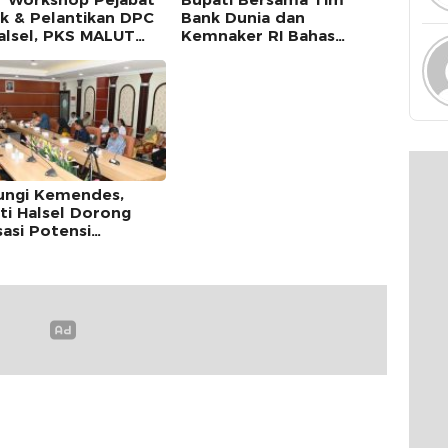
ik & Pelantikan DPC
Bank Dunia dan
alsel, PKS MALUT
Kemnaker RI Bahas
rkan Sekjen DPP PKS
Rencana Pembangunan
BPVP di Halmahera
Selatan
ungi Kemendes,
ti Halsel Dorong
isasi Potensi
anian Lokal