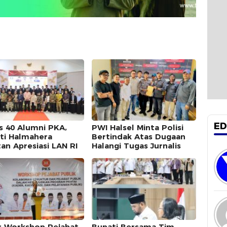
ED
s 40 Alumni PKA,
PWI Halsel Minta Polisi
ti Halmahera
Bertindak Atas Dugaan
tan Apresiasi LAN RI
Halangi Tugas Jurnalis
r Workshop Pejabat
Bupati Bersama Tim