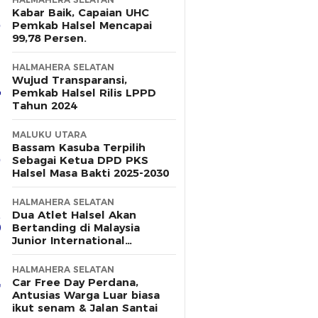
Kabar Baik, Capaian UHC
Pemkab Halsel Mencapai
99,78 Persen.
HALMAHERA SELATAN
Wujud Transparansi,
Pemkab Halsel Rilis LPPD
Tahun 2024
MALUKU UTARA
Bassam Kasuba Terpilih
Sebagai Ketua DPD PKS
Halsel Masa Bakti 2025-2030
HALMAHERA SELATAN
Dua Atlet Halsel Akan
Bertanding di Malaysia
Junior International
Challange 2025, Berikut
Dukungan Pemerintah
HALMAHERA SELATAN
Daerah
Car Free Day Perdana,
Antusias Warga Luar biasa
ikut senam & Jalan Santai