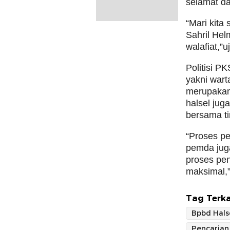
selamat d
“Mari kita
Sahril Hel
walafiat,”u
Politisi P
yakni wart
merupakan
halsel jug
bersama ti
“Proses p
pemda jug
proses pen
maksimal,
Tag Terka
Bpbd Hals
Pencarian