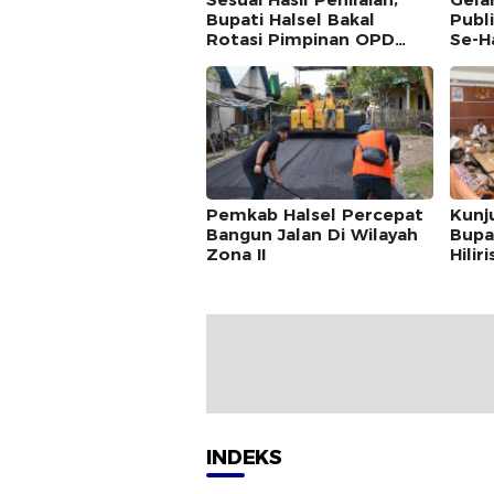
Bupati Halsel Bakal
Publ
Rotasi Pimpinan OPD
Se-H
Menyeluruh
Hadi
Pemkab Halsel Percepat
Kunj
Bangun Jalan Di Wilayah
Bupa
Zona II
Hilir
Pert
INDEKS