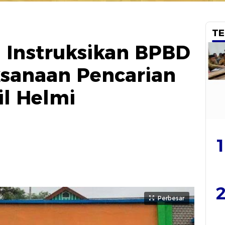
TE
l Instruksikan BPBD
ksanaan Pencarian
il Helmi
T
1
2
Perbesar