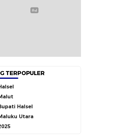
G TERPOPULER
Halsel
Malut
Bupati Halsel
Maluku Utara
2025