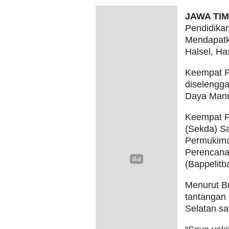
JAWA TI
Pendidikan
Mendapatka
Halsel, H
Keempat Pe
diselengg
Daya Manu
Keempat Pe
(Sekda) S
Permukima
Perencan
(Bappelitb
Menurut Bu
tantangan
Selatan saa