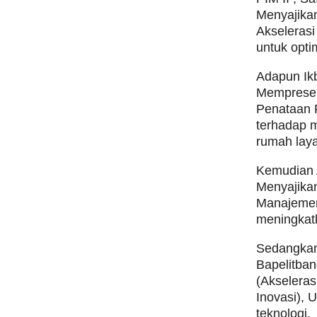
Menyajikan
Akselerasi 
untuk opti
Adapun Ikb
Mempresen
Penataan 
terhadap 
rumah laya
Kemudian 
Menyajika
Manajemen 
meningkatk
Sedangkan 
Bapelitba
(Akselera
Inovasi), 
teknologi.