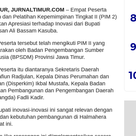
MUR, JURNALTIMUR.COM
– Empat Peserta
8
 dan Pelatihan Kepemimpinan Tingkat II (PIM 2)
n Apresiasi terhadap Inovasi dari Bupati
asan Ali Bassam Kasuba.
serta tersebut telah mengikuti PIM II yang
9
arakan oleh Badan Pengembangan Sumber
sia (BPSDM) Provinsi Jawa Timur.
serta itu diantaranya Sekretaris Daerah
1
afiun Radjulan, Kepala Dinas Perumahan dan
n (Disperkim) Ikbal Mustafa, Kepala Badan
aan Pembangunan dan Pengembangan Daerah
angda) Fadli Kadir.
pati inovasi-inovasi ini sangat relevan dengan
 dan kebutuhan pembangunan di Halmahera
t ini.