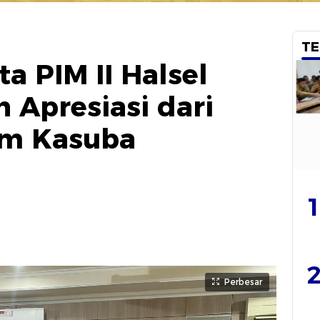
TE
ta PIM II Halsel
Apresiasi dari
am Kasuba
1
2
Perbesar