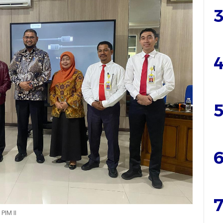
3
4
5
6
7
PIM II