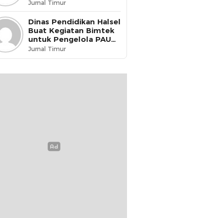
dikukuhkan menjadi
Jurnal Timur
Guru Penggerak
Dinas Pendidikan Halsel
Buat Kegiatan Bimtek
untuk Pengelola PAUD
& PKBM
Jurnal Timur