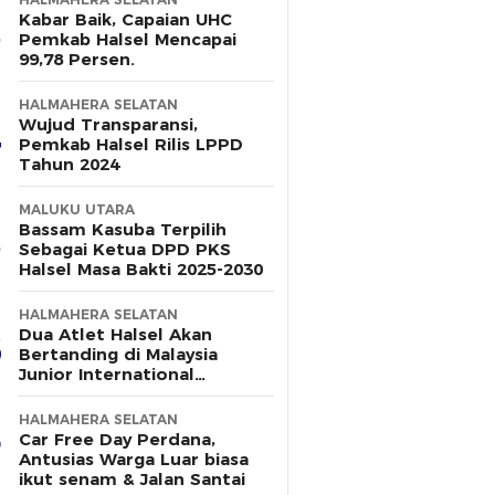
Kabar Baik, Capaian UHC
Pemkab Halsel Mencapai
99,78 Persen.
HALMAHERA SELATAN
Wujud Transparansi,
Pemkab Halsel Rilis LPPD
Tahun 2024
MALUKU UTARA
Bassam Kasuba Terpilih
Sebagai Ketua DPD PKS
Halsel Masa Bakti 2025-2030
HALMAHERA SELATAN
Dua Atlet Halsel Akan
Bertanding di Malaysia
Junior International
Challange 2025, Berikut
Dukungan Pemerintah
HALMAHERA SELATAN
Daerah
Car Free Day Perdana,
Antusias Warga Luar biasa
ikut senam & Jalan Santai