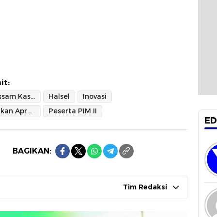
it:
Bupati Bassam Kasuba
Halsel
Inovasi
mendapatkan Apresiasi
Peserta PIM II
ED
BAGIKAN:
Tim Redaksi