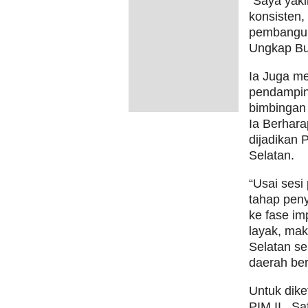
“Saya yaki
konsisten
pembanguna
Ungkap Bup
Ia Juga m
pendampin
bimbingan
Ia Berhara
dijadikan 
Selatan.
“Usai sesi
tahap pen
ke fase imp
layak, mak
Selatan se
daerah ber
Untuk dike
PIM II , S