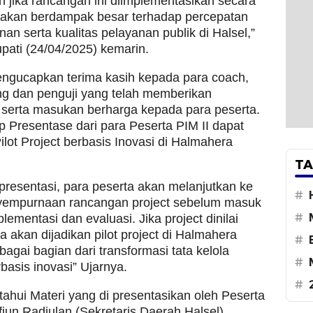
n jika rancangan ini diimplementasikan secara
, akan berdampak besar terhadap percepatan
n serta kualitas pelayanan publik di Halsel,”
ati (24/04/2025) kemarin.
engucapkan terima kasih kepada para coach,
g dan penguji yang telah memberikan
 serta masukan berharga kepada para peserta.
p Presentase dari para Peserta PIM II dapat
Pilot Project berbasis Inovasi di Halmahera
TA
 presentasi, para peserta akan melanjutkan ke
#
yempurnaan rancangan project sebelum masuk
#
lementasi dan evaluasi. Jika project dinilai
a akan dijadikan pilot project di Halmahera
#
bagai bagian dari transformasi tata kelola
#
basis inovasi” Ujarnya.
#
tahui Materi yang di presentasikan oleh Peserta
afiun Radjulan (Sekretaris Daerah Halsel)