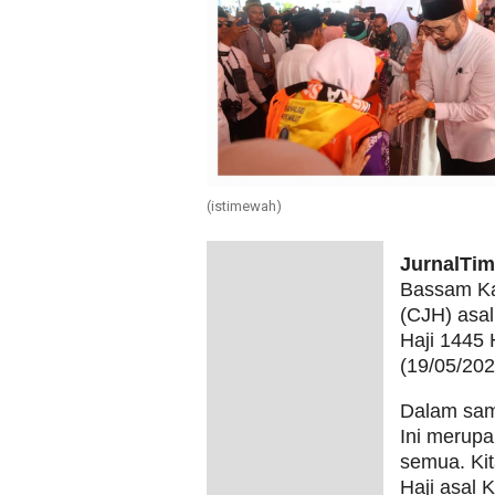
(istimewah)
JurnalTim
Bassam Ka
(CJH) asa
Haji 1445
(19/05/202
Dalam sam
Ini merupa
semua. Kit
Haji asal