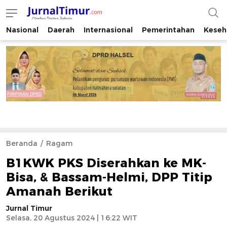
Nasional
Daerah
Internasional
Pemerintahan
Keseh
JurnalTimur.com
Membaca Peristiwa Indonesia
Beranda
Ragam
B1KWK PKS Diserahkan ke MK-
Bisa, & Bassam-Helmi, DPP Titip
Amanah Berikut
Jurnal Timur
Selasa, 20 Agustus 2024 | 16:22 WIT